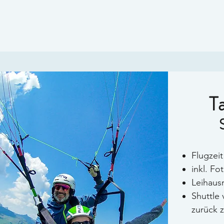
T
Flugzeit
inkl. Fo
Leihaus
Shuttle
zurück 