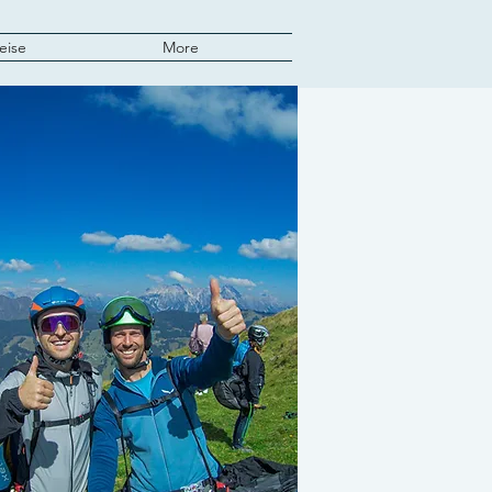
eise
More