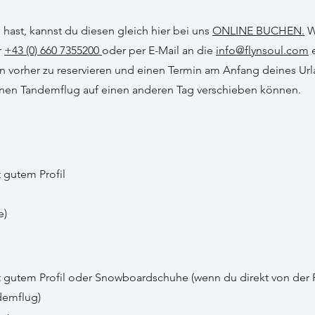
ast, kannst du diesen gleich hier bei uns
ONLINE BUCHEN.
W
r
+43 (0) 660
7355200
oder per E-Mail an die
info@flynsoul.com
e
 vorher zu reservieren und einen
Termin am Anfang deines Urla
einen Tandem
flug auf einen anderen Tag versc
hieben können.
 gutem Profil
e)
 gutem Profil oder Snowboardschuhe (wenn du direkt von der
demflug)