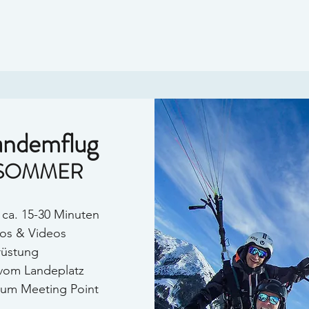
andemflug
SOMMER
 ca. 15-30 Minuten
tos & Videos
rüstung
 vom Landeplatz
zum Meeting Point